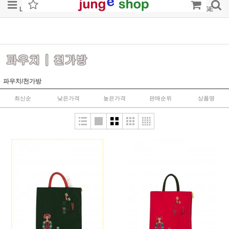
LOGIN
JOIN
ORDER
MYPAGE
파우치/천가방
최신순
낮은가격
높은가격
판매순위
상품명